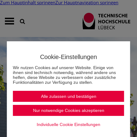
Zum Hauptinhalt springen
Zur Hauptnavigation springen
Cookie-Einstellungen
Wir nutzen Cookies auf unserer Website. Einige von
ihnen sind technisch notwendig, während andere uns
helfen, diese Website zu verbessern oder zusätzliche
Funktionalitäten zur Verfügung zu stellen.
Alle zulassen und bestätigen
Nur notwendige Cookies akzeptieren
Individuelle Cookie Einstellungen