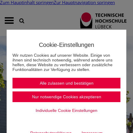
Zum Hauptinhalt springen
Zur Hauptnavigation springen
Cookie-Einstellungen
Wir nutzen Cookies auf unserer Website. Einige von
ihnen sind technisch notwendig, während andere uns
helfen, diese Website zu verbessern oder zusätzliche
Funktionalitäten zur Verfügung zu stellen.
Alle zulassen und bestätigen
Nur notwendige Cookies akzeptieren
Individuelle Cookie Einstellungen