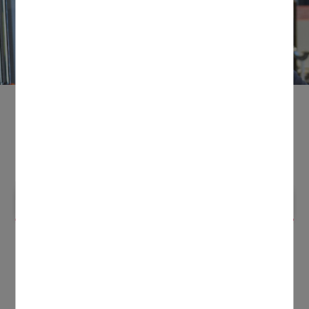
Zu den Laboren des FB Elektrotechnik und Informatik
Zu allen Laboren
LABOR ELEKTRONIK
Lehre
Übersicht
Ausstattung
Forschung
Dienstleistung
In dem Labor finden Praktika für folgende
Lehrveranstaltungen statt:
Bauelemente und analoge Elektronik